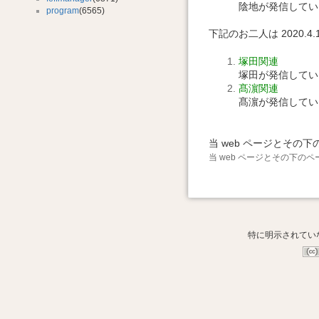
陰地が発信してい
program
(6565)
下記のお二人は 2020
塚田関連
塚田が発信してい
髙濵関連
髙濵が発信してい
当 web ページとそ
当 web ページとその下の
特に明示されてい