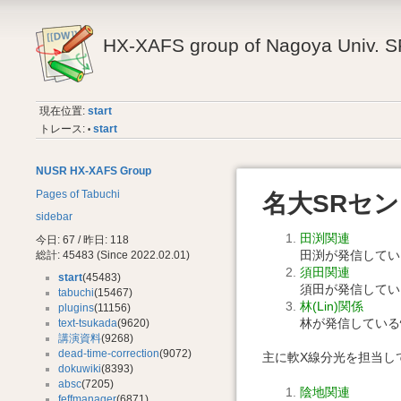
HX-XAFS group of Nagoya Univ. S
現在位置:
start
トレース:
start
•
NUSR HX-XAFS Group
Pages of Tabuchi
名大SRセン
sidebar
田渕関連
今日: 67 / 昨日: 118
田渕が発信してい
総計: 45483 (Since 2022.02.01)
須田関連
start
(45483)
須田が発信してい
tabuchi
(15467)
林(Lin)関係
plugins
(11156)
林が発信している
text-tsukada
(9620)
講演資料
(9268)
dead-time-correction
(9072)
主に軟X線分光を担当し
dokuwiki
(8393)
absc
(7205)
陰地関連
feffmanager
(6871)