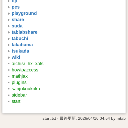
oji
pes
playground
share
suda
tablabshare
tabuchi
takahama
tsukada
wiki
aichisr_hx_xafs
howtoaccess
mathjax
plugins
sanjokoukoku
sidebar
start
start.txt
· 最終更新:
2026/04/16 04:54
by
mtab